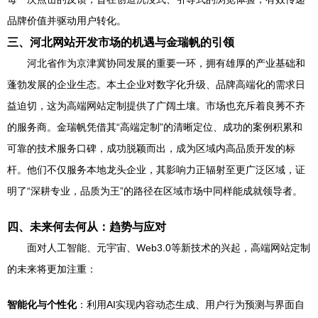
品牌价值并驱动用户转化。
三、河北网站开发市场的机遇与金瑞帆的引领
河北省作为京津冀协同发展的重要一环，拥有雄厚的产业基础和
蓬勃发展的企业生态。本土企业对数字化升级、品牌高端化的需求日
益迫切，这为高端网站定制提供了广阔土壤。市场也充斥着良莠不齐
的服务商。金瑞帆凭借其“高端定制”的清晰定位、成功的案例积累和
可靠的技术服务口碑，成功脱颖而出，成为区域内高品质开发的标
杆。他们不仅服务本地龙头企业，其影响力正辐射至更广泛区域，证
明了“深耕专业，品质为王”的路径在区域市场中同样能成就领导者。
四、未来何去何从：趋势与应对
面对人工智能、元宇宙、Web3.0等新技术的兴起，高端网站定制
的未来将更加注重：
智能化与个性化
：利用AI实现内容动态生成、用户行为预测与界面自