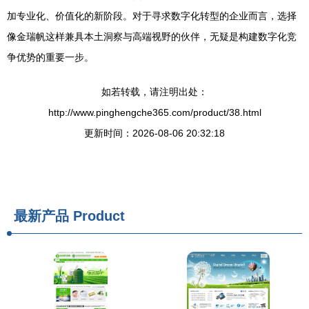
加专业化、价值化的新阶段。对于寻求数字化转型的企业而言，选择
像金瑞帆这样兼具本土洞察与高端视野的伙伴，无疑是构建数字化竞
争优势的重要一步。
如若转载，请注明出处：
http://www.pinghengche365.com/product/38.html
更新时间：2026-08-06 20:32:18
最新产品
Product