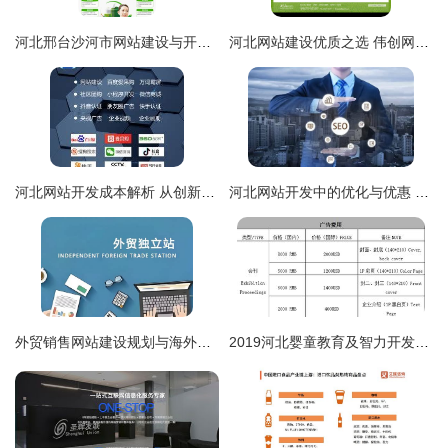
河北邢台沙河市网站建设与开发 如何选择最合适的公司
河北网站建设优质之选 伟创网络技术邢台分公司深度解析
河北网站开发成本解析 从创新网站建设到T型三通价格测评（2025年2月版）
河北网站开发中的优化与优惠 权威观点解析与更新策略
外贸销售网站建设规划与海外地产销售网站素材整合方案 —— 以河北网站开发为例
2019河北婴童教育及智力开发产品展览会 引领早期教育新风向，为网站开发注入新动能