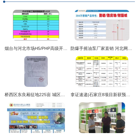
烟台与河北市场H5/PHP高级开发工程师薪酬与报价分析——基于海文国际与Heinews.cn的分析
防爆手摇油泵厂家直销 河北网站开发助力工业安全新生态
桥西区东良厢征地225亩 城区路网升级在即，区域发展注入新动能
拿证速递|石家庄8项目新获预售证!涉及中电、金地、融创等品牌房企